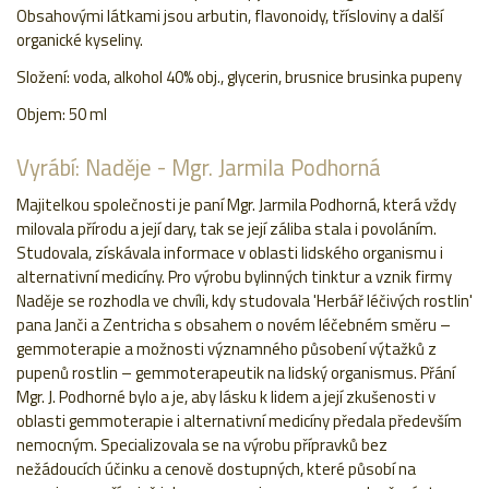
Obsahovými látkami jsou arbutin, flavonoidy, třísloviny a další
organické kyseliny.
Složení: voda, alkohol 40% obj., glycerin, brusnice brusinka pupeny
Objem: 50 ml
Vyrábí: Naděje - Mgr. Jarmila Podhorná
Majitelkou společnosti je paní Mgr. Jarmila Podhorná, která vždy
milovala přírodu a její dary, tak se její záliba stala i povoláním.
Studovala, získávala informace v oblasti lidského organismu i
alternativní medicíny. Pro výrobu bylinných tinktur a vznik firmy
Naděje se rozhodla ve chvíli, kdy studovala 'Herbář léčivých rostlin'
pana Janči a Zentricha s obsahem o novém léčebném směru –
gemmoterapie a možnosti významného působení výtažků z
pupenů rostlin – gemmoterapeutik na lidský organismus. Přání
Mgr. J. Podhorné bylo a je, aby lásku k lidem a její zkušenosti v
oblasti gemmoterapie i alternativní medicíny předala především
nemocným. Specializovala se na výrobu přípravků bez
nežádoucích účinku a cenově dostupných, které působí na