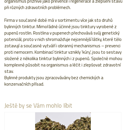
organismus příznivě jako prevence i regenerace a zlepšení stavu
při různých zdravotních problémech.
Firma v současné době má v sortimentu více jak sto druhů
bylinných tinktur. Mimořádně účinné jsou tinktury vyrobené z
pupenů rostlin. Rostlina v pupenech přechovává svůj genetický
potenciál, proto v nich shromažďuje nejcennější látky, které tělo
zotavují a současně vytváří i obranný mechanismus – prevenci
proti nemocem. Kombinací tinktur vznikly 'kúry', jsou to sestavy
složené z několika tinktur bylinných i z pupenů. Společně mohou
komplexně působit na organismus a léčit i zlepšovat zdravotní
stav.
Bylinné produkty jsou zpracovávány bez chemických a
konzervačních přísad.
Ještě by se Vám mohlo líbit