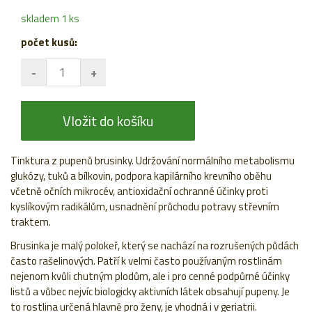
skladem 1 ks
počet kusů:
Vložit do košíku
Tinktura z pupenů brusinky. Udržování normálního metabolismu
glukózy, tuků a bílkovin, podpora kapilárního krevního oběhu
včetně očních mikrocév, antioxidační ochranné účinky proti
kyslíkovým radikálům, usnadnění průchodu potravy střevním
traktem.
Brusinka je malý polokeř, který se nachází na rozrušených půdách
často rašelinových. Patří k velmi často používaným rostlinám
nejenom kvůli chutným plodům, ale i pro cenné podpůrné účinky
listů a vůbec nejvíc biologicky aktivních látek obsahují pupeny. Je
to rostlina určená hlavně pro ženy, je vhodná i v geriatrii.