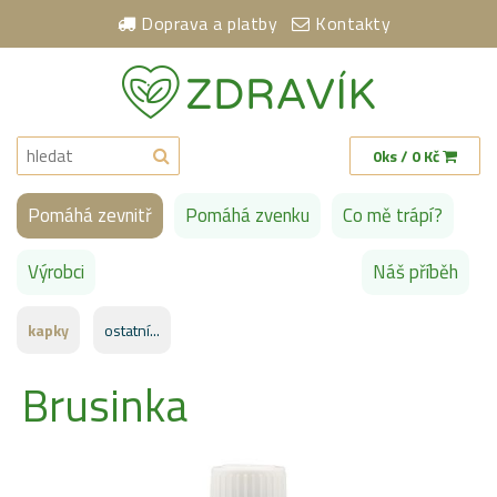
Doprava a platby
Kontakty
0ks / 0 Kč
Pomáhá zevnitř
Pomáhá zvenku
Co mě trápí?
Výrobci
Náš příběh
kapky
ostatní...
Brusinka